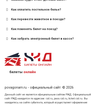
Как оплатить постельное белье?
для поездов дальнего следования — от 10 лет и
старше;
Как перевезти животное в поезде?
для пригородных поездов — от 7 лет.
Как поменять билет на поезд?
Как забрать электронный билет в кассе?
назвав кассиру 14-значный номер заказа;
предъявив удостоверение личности пассажира, на
кого оформлен билет.
билеты
онлайн
povagonam.ru - официальный сайт. © 2026
Данный сайт не является официальным сайтом РЖД. Официальный
сайт РЖД находится по адресам: rzd.ru, pass.rzd.ru, ticket.rzd.ru. Вы
находитесь на сайте субагента, который осуществляет оформление