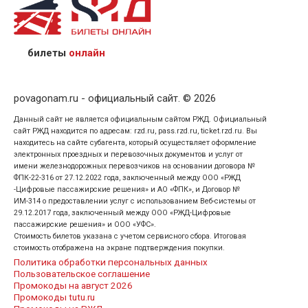
назвав кассиру 14-значный номер заказа;
предъявив удостоверение личности пассажира, на
кого оформлен билет.
билеты
онлайн
povagonam.ru - официальный сайт. © 2026
Данный сайт не является официальным сайтом РЖД. Официальный
сайт РЖД находится по адресам: rzd.ru, pass.rzd.ru, ticket.rzd.ru. Вы
находитесь на сайте субагента, который осуществляет оформление
электронных проездных и перевозочных документов и услуг от
имени железнодорожных перевозчиков на основании договора №
ФПК-22-316 от 27.12.2022 года, заключенный между ООО «РЖД
-Цифровые пассажирские решения» и АО «ФПК», и Договор №
ИМ-314 о предоставлении услуг с использованием Веб-системы от
29.12.2017 года, заключенный между ООО «РЖД-Цифровые
пассажирские решения» и ООО «УФС».
Стоимость билетов указана с учетом сервисного сбора. Итоговая
стоимость отображена на экране подтверждения покупки.
Политика обработки персональных данных
Пользовательское соглашение
Промокоды на август 2026
Промокоды tutu.ru