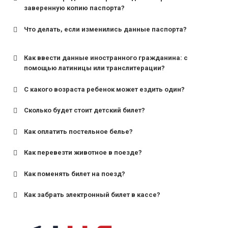
заверенную копию паспорта?
Что делать, если изменились данные паспорта?
Как ввести данные иностранного гражданина: с
помощью латиницы или транслитерации?
С какого возраста ребенок может ездить один?
Сколько будет стоит детский билет?
Как оплатить постельное белье?
для поездов дальнего следования — от 10 лет и
старше;
Как перевезти животное в поезде?
для пригородных поездов — от 7 лет.
Как поменять билет на поезд?
Как забрать электронный билет в кассе?