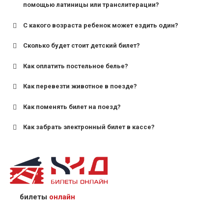
помощью латиницы или транслитерации?
С какого возраста ребенок может ездить один?
Сколько будет стоит детский билет?
Как оплатить постельное белье?
для поездов дальнего следования — от 10 лет и
старше;
Как перевезти животное в поезде?
для пригородных поездов — от 7 лет.
Как поменять билет на поезд?
Как забрать электронный билет в кассе?
назвав кассиру 14-значный номер заказа;
предъявив удостоверение личности пассажира, на
кого оформлен билет.
билеты
онлайн