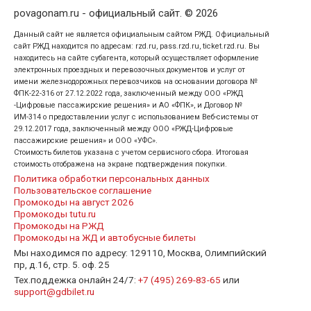
povagonam.ru - официальный сайт. © 2026
Данный сайт не является официальным сайтом РЖД. Официальный
сайт РЖД находится по адресам: rzd.ru, pass.rzd.ru, ticket.rzd.ru. Вы
находитесь на сайте субагента, который осуществляет оформление
электронных проездных и перевозочных документов и услуг от
имени железнодорожных перевозчиков на основании договора №
ФПК-22-316 от 27.12.2022 года, заключенный между ООО «РЖД
-Цифровые пассажирские решения» и АО «ФПК», и Договор №
ИМ-314 о предоставлении услуг с использованием Веб-системы от
29.12.2017 года, заключенный между ООО «РЖД-Цифровые
пассажирские решения» и ООО «УФС».
Стоимость билетов указана с учетом сервисного сбора. Итоговая
стоимость отображена на экране подтверждения покупки.
Политика обработки персональных данных
Пользовательское соглашение
Промокоды на август 2026
Промокоды tutu.ru
Промокоды на РЖД
Промокоды на ЖД и автобусные билеты
Мы находимся по адресу: 129110, Москва, Олимпийский
пр, д.16, стр. 5. оф. 25
Тех.поддежка онлайн 24/7:
+7 (495) 269-83-65
или
support@gdbilet.ru