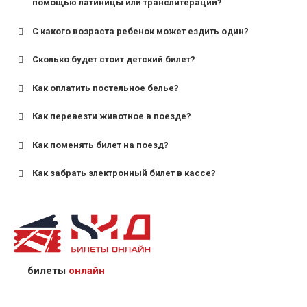
помощью латиницы или транслитерации?
С какого возраста ребенок может ездить один?
Сколько будет стоит детский билет?
Как оплатить постельное белье?
для поездов дальнего следования — от 10 лет и
старше;
Как перевезти животное в поезде?
для пригородных поездов — от 7 лет.
Как поменять билет на поезд?
Как забрать электронный билет в кассе?
назвав кассиру 14-значный номер заказа;
предъявив удостоверение личности пассажира, на
кого оформлен билет.
билеты
онлайн