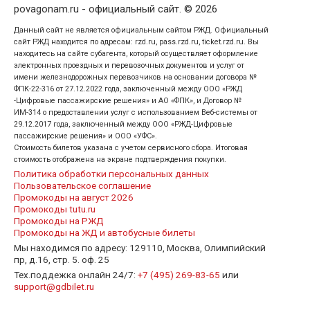
povagonam.ru - официальный сайт. © 2026
Данный сайт не является официальным сайтом РЖД. Официальный
сайт РЖД находится по адресам: rzd.ru, pass.rzd.ru, ticket.rzd.ru. Вы
находитесь на сайте субагента, который осуществляет оформление
электронных проездных и перевозочных документов и услуг от
имени железнодорожных перевозчиков на основании договора №
ФПК-22-316 от 27.12.2022 года, заключенный между ООО «РЖД
-Цифровые пассажирские решения» и АО «ФПК», и Договор №
ИМ-314 о предоставлении услуг с использованием Веб-системы от
29.12.2017 года, заключенный между ООО «РЖД-Цифровые
пассажирские решения» и ООО «УФС».
Стоимость билетов указана с учетом сервисного сбора. Итоговая
стоимость отображена на экране подтверждения покупки.
Политика обработки персональных данных
Пользовательское соглашение
Промокоды на август 2026
Промокоды tutu.ru
Промокоды на РЖД
Промокоды на ЖД и автобусные билеты
Мы находимся по адресу: 129110, Москва, Олимпийский
пр, д.16, стр. 5. оф. 25
Тех.поддежка онлайн 24/7:
+7 (495) 269-83-65
или
support@gdbilet.ru