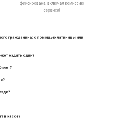
фиксирована, включая комиссию
сервиса!
ного гражданина: с помощью латиницы или
ожет ездить один?
билет?
дования — от 10 лет и старше;
ье?
— от 7 лет.
езде?
?
ет в кассе?