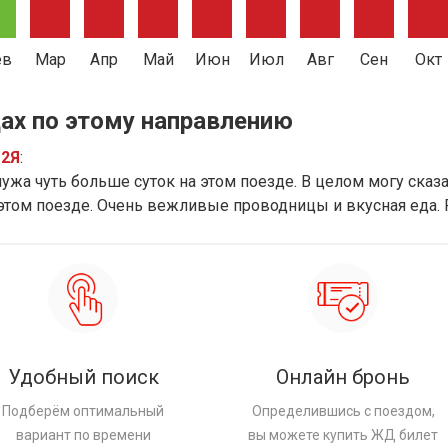
ев
Мар
Апр
Май
Июн
Июл
Авг
Сен
Окт
ах по этому направлению
12Я
:
ужа чуть больше суток на этом поезде. В целом могу сказат
 этом поезде. Очень вежливые проводницы и вкусная еда.
Удобный поиск
Онлайн бронь
Подберём оптимальный
Определившись с поездом,
вариант по времени
вы можете купить ЖД билет