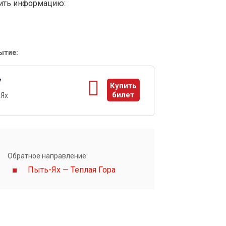
вить информацию:
ытие:
7
Купить
билет
-Ях
ы
Обратное направление:
Пыть-Ях — Теплая Гора