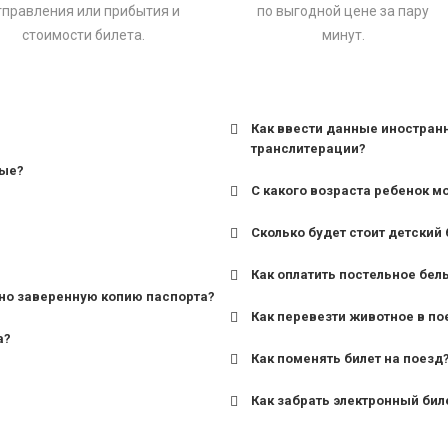
тправления или прибытия и
по выгодной цене за пару
стоимости билета.
минут.
Как ввести данные иностран
транслитерации?
ные?
С какого возраста ребенок м
Сколько будет стоит детский 
для поездов дальнего сле
Как оплатить постельное бел
для пригородных поездов 
но заверенную копию паспорта?
Как перевезти животное в по
а?
Как поменять билет на поезд
Как забрать электронный бил