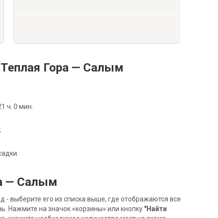
Теплая Гора — Салым
 ч. 0 мин.
;
садки.
ра — Салым
- выберите его из списка выше, где отображаются все
ь. Нажмите на значок «корзины» или кнопку
"Найти