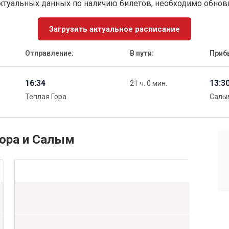
ктуальных данных по наличию билетов, необходимо обно
Загрузить актуальное расписание
Отправление:
В пути:
Приб
16:34
13:3
21 ч. 0 мин.
Теплая Гора
Салы
Гора и Салым