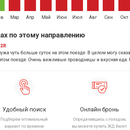
ев
Мар
Апр
Май
Июн
Июл
Авг
Сен
Окт
ах по этому направлению
12Я
:
ужа чуть больше суток на этом поезде. В целом могу сказат
 этом поезде. Очень вежливые проводницы и вкусная еда.
Удобный поиск
Онлайн бронь
Подберём оптимальный
Определившись с поездом,
вариант по времени
вы можете купить ЖД билет