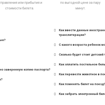
тправления или прибытия и
по выгодной цене за пару
стоимости билета.
минут.
Как ввести данные иностран
транслитерации?
ные?
С какого возраста ребенок м
Сколько будет стоит детский 
для поездов дальнего сле
Как оплатить постельное бел
для пригородных поездов 
но заверенную копию паспорта?
Как перевезти животное в по
а?
Как поменять билет на поезд
Как забрать электронный бил