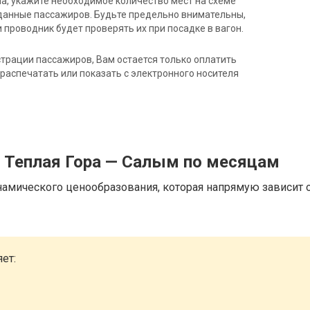
на, укажите необходимое количество мест на схеме
данные пассажиров. Будьте предельно внимательны,
 проводник будет проверять их при посадке в вагон.
трации пассажиров, Вам остается только оплатить
распечатать или показать с электронного носителя
д Теплая Гора — Салым по месяцам
намического ценообразования, которая напрямую зависит о
ет: