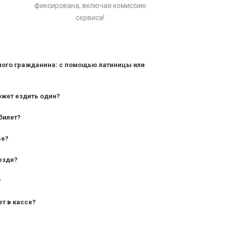
фиксирована, включая комиссию
сервиса!
ного гражданина: с помощью латиницы или
ожет ездить один?
билет?
дования — от 10 лет и старше;
ье?
— от 7 лет.
езде?
?
ет в кассе?