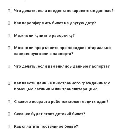
Что делать, если введены некорректные данные?
Как переоформить билет на другую дату?
Можно ли купить в рассрочку?
Можно ли предъявить при посадке нотариально
заверенную копию паспорта?
Что делать, если изменились данные паспорта?
Как ввести данные иностранного гражданина: с
помощью латиницы или транслитерации?
С какого возраста ребенок может ездить один?
Сколько будет стоит детский билет?
Как оплатить постельное белье?
для поездов дальнего следования — от 10 лет и