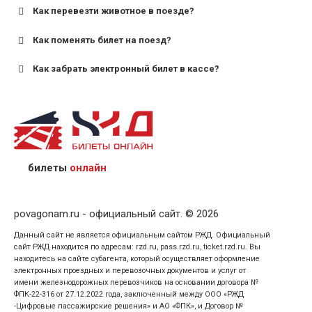
старше;
Как перевезти животное в поезде?
для пригородных поездов — от 7 лет.
Как поменять билет на поезд?
Как забрать электронный билет в кассе?
назвав кассиру 14-значный номер заказа;
предъявив удостоверение личности пассажира, на
кого оформлен билет.
билеты
онлайн
povagonam.ru - официальный сайт. © 2026
Данный сайт не является официальным сайтом РЖД. Официальный
сайт РЖД находится по адресам: rzd.ru, pass.rzd.ru, ticket.rzd.ru. Вы
находитесь на сайте субагента, который осуществляет оформление
электронных проездных и перевозочных документов и услуг от
имени железнодорожных перевозчиков на основании договора №
ФПК-22-316 от 27.12.2022 года, заключенный между ООО «РЖД
-Цифровые пассажирские решения» и АО «ФПК», и Договор №