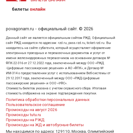
предъявив удостоверение личности пассажира, на
кого оформлен билет.
билеты
онлайн
povagonam.ru - официальный сайт. © 2026
Данный сайт не является официальным сайтом РЖД. Официальный
сайт РЖД находится по адресам: rzd.ru, pass.rzd.ru, ticket.rzd.ru. Вы
находитесь на сайте субагента, который осуществляет оформление
электронных проездных и перевозочных документов и услуг от
имени железнодорожных перевозчиков на основании договора №
ФПК-22-316 от 27.12.2022 года, заключенный между ООО «РЖД
-Цифровые пассажирские решения» и АО «ФПК», и Договор №
ИМ-314 о предоставлении услуг с использованием Веб-системы от
29.12.2017 года, заключенный между ООО «РЖД-Цифровые
пассажирские решения» и ООО «УФС».
Стоимость билетов указана с учетом сервисного сбора. Итоговая
стоимость отображена на экране подтверждения покупки.
Политика обработки персональных данных
Пользовательское соглашение
Промокоды на август 2026
Промокоды tutu.ru
Промокоды на РЖД
Промокоды на ЖД и автобусные билеты
Мы находимся по адресу: 129110, Москва, Олимпийский