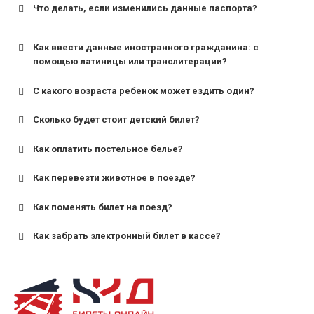
Что делать, если изменились данные паспорта?
Как ввести данные иностранного гражданина: с
помощью латиницы или транслитерации?
С какого возраста ребенок может ездить один?
Сколько будет стоит детский билет?
Как оплатить постельное белье?
для поездов дальнего следования — от 10 лет и
старше;
Как перевезти животное в поезде?
для пригородных поездов — от 7 лет.
Как поменять билет на поезд?
Как забрать электронный билет в кассе?
назвав кассиру 14-значный номер заказа;