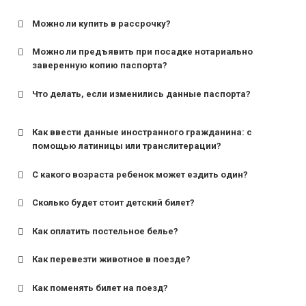
Можно ли купить в рассрочку?
Можно ли предъявить при посадке нотариально
заверенную копию паспорта?
Что делать, если изменились данные паспорта?
Как ввести данные иностранного гражданина: с
помощью латиницы или транслитерации?
С какого возраста ребенок может ездить один?
Сколько будет стоит детский билет?
Как оплатить постельное белье?
для поездов дальнего следования — от 10 лет и
старше;
Как перевезти животное в поезде?
для пригородных поездов — от 7 лет.
Как поменять билет на поезд?