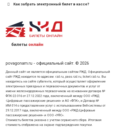
Как забрать электронный билет в кассе?
назвав кассиру 14-значный номер заказа;
предъявив удостоверение личности пассажира, на
кого оформлен билет.
билеты
онлайн
povagonam.ru - официальный сайт. © 2026
Данный сайт не является официальным сайтом РЖД. Официальный
сайт РЖД находится по адресам: rzd.ru, pass.rzd.ru, ticket.rzd.ru. Вы
находитесь на сайте субагента, который осуществляет оформление
электронных проездных и перевозочных документов и услуг от
имени железнодорожных перевозчиков на основании договора №
ФПК-22-316 от 27.12.2022 года, заключенный между ООО «РЖД
-Цифровые пассажирские решения» и АО «ФПК», и Договор №
ИМ-314 о предоставлении услуг с использованием Веб-системы от
29.12.2017 года, заключенный между ООО «РЖД-Цифровые
пассажирские решения» и ООО «УФС».
Стоимость билетов указана с учетом сервисного сбора. Итоговая
стоимость отображена на экране подтверждения покупки.