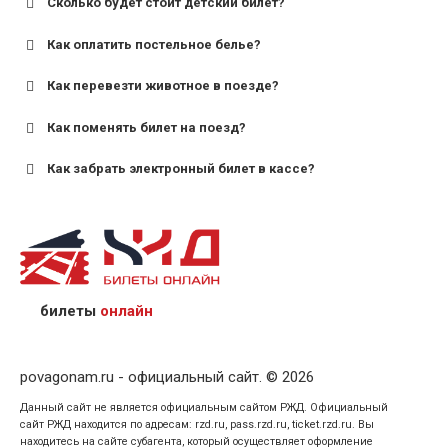
Сколько будет стоит детский билет?
Как оплатить постельное белье?
для поездов дальнего следования — от 10 лет и
старше;
Как перевезти животное в поезде?
для пригородных поездов — от 7 лет.
Как поменять билет на поезд?
Как забрать электронный билет в кассе?
назвав кассиру 14-значный номер заказа;
предъявив удостоверение личности пассажира, на
кого оформлен билет.
билеты
онлайн
povagonam.ru - официальный сайт. © 2026
Данный сайт не является официальным сайтом РЖД. Официальный
сайт РЖД находится по адресам: rzd.ru, pass.rzd.ru, ticket.rzd.ru. Вы
находитесь на сайте субагента, который осуществляет оформление