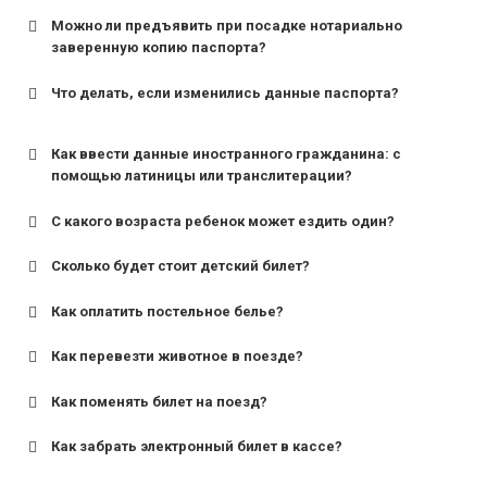
Можно ли предъявить при посадке нотариально
заверенную копию паспорта?
Что делать, если изменились данные паспорта?
Как ввести данные иностранного гражданина: с
помощью латиницы или транслитерации?
С какого возраста ребенок может ездить один?
Сколько будет стоит детский билет?
Как оплатить постельное белье?
для поездов дальнего следования — от 10 лет и
старше;
Как перевезти животное в поезде?
для пригородных поездов — от 7 лет.
Как поменять билет на поезд?
Как забрать электронный билет в кассе?