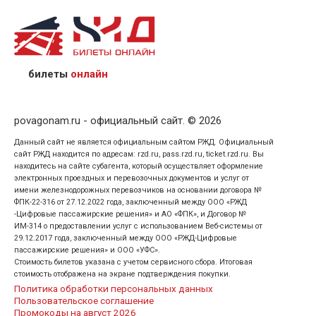
назвав кассиру 14-значный номер заказа;
предъявив удостоверение личности пассажира, на
кого оформлен билет.
билеты
онлайн
povagonam.ru - официальный сайт. © 2026
Данный сайт не является официальным сайтом РЖД. Официальный
сайт РЖД находится по адресам: rzd.ru, pass.rzd.ru, ticket.rzd.ru. Вы
находитесь на сайте субагента, который осуществляет оформление
электронных проездных и перевозочных документов и услуг от
имени железнодорожных перевозчиков на основании договора №
ФПК-22-316 от 27.12.2022 года, заключенный между ООО «РЖД
-Цифровые пассажирские решения» и АО «ФПК», и Договор №
ИМ-314 о предоставлении услуг с использованием Веб-системы от
29.12.2017 года, заключенный между ООО «РЖД-Цифровые
пассажирские решения» и ООО «УФС».
Стоимость билетов указана с учетом сервисного сбора. Итоговая
стоимость отображена на экране подтверждения покупки.
Политика обработки персональных данных
Пользовательское соглашение
Промокоды на август 2026