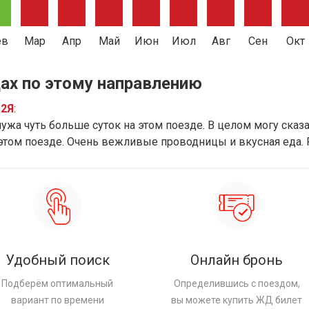
ев
Мар
Апр
Май
Июн
Июл
Авг
Сен
Окт
ах по этому направлению
12Я
:
ужа чуть больше суток на этом поезде. В целом могу сказат
 этом поезде. Очень вежливые проводницы и вкусная еда.
Удобный поиск
Онлайн бронь
Подберём оптимальный
Определившись с поездом,
вариант по времени
вы можете купить ЖД билет