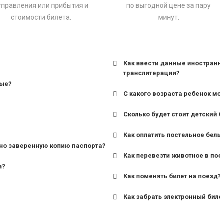
тправления или прибытия и
по выгодной цене за пару
стоимости билета.
минут.
Как ввести данные иностран
транслитерации?
ные?
С какого возраста ребенок м
Сколько будет стоит детский 
для поездов дальнего сле
Как оплатить постельное бел
для пригородных поездов 
но заверенную копию паспорта?
Как перевезти животное в по
а?
Как поменять билет на поезд
Как забрать электронный бил