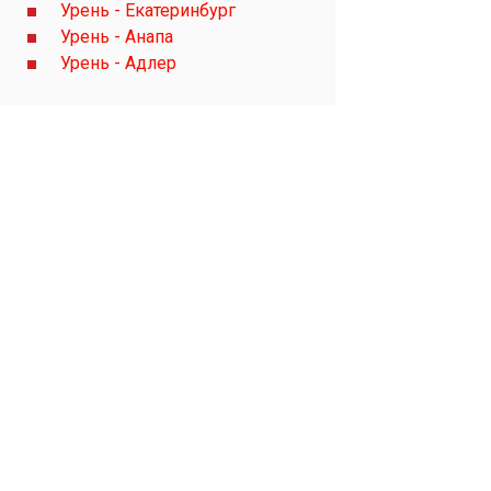
Урень - Екатеринбург
Урень - Анапа
Урень - Адлер