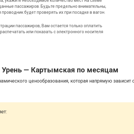
на, укажите необходимое количество мест на схеме
данные пассажиров. Будьте предельно внимательны,
 проводник будет проверять их при посадке в вагон.
трации пассажиров, Вам остается только оплатить
распечатать или показать с электронного носителя
д Урень — Картымская по месяцам
намического ценообразования, которая напрямую зависит о
ет: