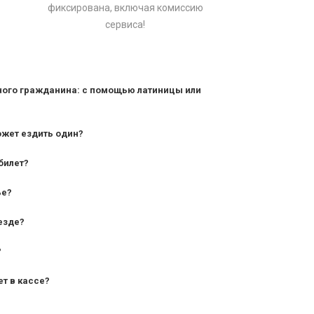
фиксирована, включая комиссию
сервиса!
ного гражданина: с помощью латиницы или
ожет ездить один?
билет?
дования — от 10 лет и старше;
ье?
— от 7 лет.
езде?
?
ет в кассе?