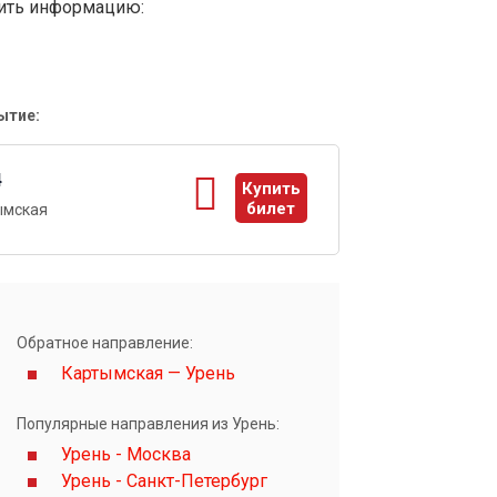
вить информацию:
ытие:
4
Купить
билет
ымская
ы
Обратное направление:
Картымская — Урень
Популярные направления из Урень:
Урень - Москва
Урень - Санкт-Петербург