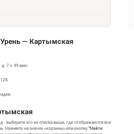
 Урень — Картымская
.
. 7 ч. 49 мин.
012Я;
садки.
артымская
- выберите его из списка выше, где отображаются все
ь. Нажмите на значок «корзины» или кнопку
"Найти