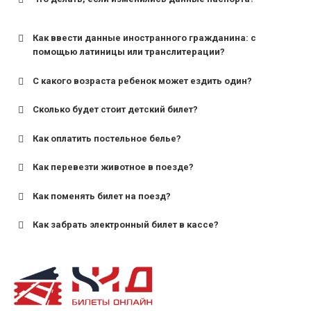
Как ввести данные иностранного гражданина: с
помощью латиницы или транслитерации?
С какого возраста ребенок может ездить один?
Сколько будет стоит детский билет?
Как оплатить постельное белье?
для поездов дальнего следования — от 10 лет и
старше;
Как перевезти животное в поезде?
для пригородных поездов — от 7 лет.
Как поменять билет на поезд?
Как забрать электронный билет в кассе?
назвав кассиру 14-значный номер заказа;
предъявив удостоверение личности пассажира, на