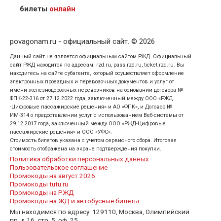
кого оформлен билет.
билеты
онлайн
povagonam.ru - официальный сайт. © 2026
Данный сайт не является официальным сайтом РЖД. Официальный
сайт РЖД находится по адресам: rzd.ru, pass.rzd.ru, ticket.rzd.ru. Вы
находитесь на сайте субагента, который осуществляет оформление
электронных проездных и перевозочных документов и услуг от
имени железнодорожных перевозчиков на основании договора №
ФПК-22-316 от 27.12.2022 года, заключенный между ООО «РЖД
-Цифровые пассажирские решения» и АО «ФПК», и Договор №
ИМ-314 о предоставлении услуг с использованием Веб-системы от
29.12.2017 года, заключенный между ООО «РЖД-Цифровые
пассажирские решения» и ООО «УФС».
Стоимость билетов указана с учетом сервисного сбора. Итоговая
стоимость отображена на экране подтверждения покупки.
Политика обработки персональных данных
Пользовательское соглашение
Промокоды на август 2026
Промокоды tutu.ru
Промокоды на РЖД
Промокоды на ЖД и автобусные билеты
Мы находимся по адресу: 129110, Москва, Олимпийский
пр, д.16, стр. 5. оф. 25