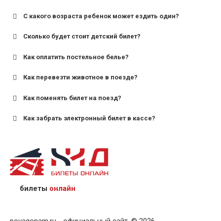
С какого возраста ребенок может ездить один?
Сколько будет стоит детский билет?
Как оплатить постельное белье?
для поездов дальнего следования — от 10 лет и
старше;
Как перевезти животное в поезде?
для пригородных поездов — от 7 лет.
Как поменять билет на поезд?
Как забрать электронный билет в кассе?
назвав кассиру 14-значный номер заказа;
предъявив удостоверение личности пассажира, на
кого оформлен билет.
билеты
онлайн