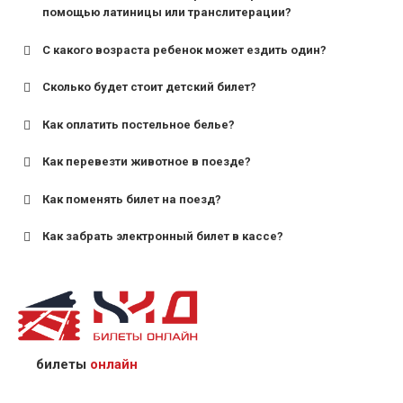
помощью латиницы или транслитерации?
С какого возраста ребенок может ездить один?
Сколько будет стоит детский билет?
Как оплатить постельное белье?
для поездов дальнего следования — от 10 лет и
старше;
Как перевезти животное в поезде?
для пригородных поездов — от 7 лет.
Как поменять билет на поезд?
Как забрать электронный билет в кассе?
назвав кассиру 14-значный номер заказа;
предъявив удостоверение личности пассажира, на
кого оформлен билет.
билеты
онлайн