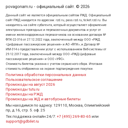
povagonam.ru - официальный сайт. © 2026
Данный сайт не является официальным сайтом РЖД. Официальный
сайт РЖД находится по адресам: rzd.ru, pass.rzd.ru, ticket.rzd.ru. Вы
находитесь на сайте субагента, который осуществляет оформление
электронных проездных и перевозочных документов и услуг от
имени железнодорожных перевозчиков на основании договора №
ФПК-22-316 от 27.12.2022 года, заключенный между ООО «РЖД
-Цифровые пассажирские решения» и АО «ФПК», и Договор №
ИМ-314 о предоставлении услуг с использованием Веб-системы от
29.12.2017 года, заключенный между ООО «РЖД-Цифровые
пассажирские решения» и ООО «УФС».
Стоимость билетов указана с учетом сервисного сбора. Итоговая
стоимость отображена на экране подтверждения покупки.
Политика обработки персональных данных
Пользовательское соглашение
Промокоды на август 2026
Промокоды tutu.ru
Промокоды на РЖД
Промокоды на ЖД и автобусные билеты
Мы находимся по адресу: 129110, Москва, Олимпийский
пр, д.16, стр. 5. оф. 25
Тех.поддежка онлайн 24/7:
+7 (495) 269-83-65
или
support@gdbilet.ru