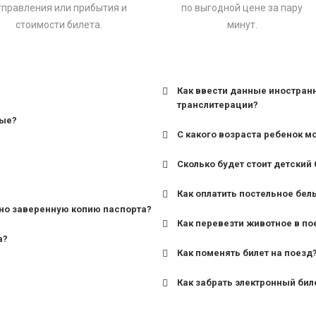
тправления или прибытия и
по выгодной цене за пару
стоимости билета.
минут.
Как ввести данные иностран
транслитерации?
ные?
С какого возраста ребенок м
Сколько будет стоит детский 
для поездов дальнего сле
Как оплатить постельное бел
для пригородных поездов 
но заверенную копию паспорта?
Как перевезти животное в по
а?
Как поменять билет на поезд
Как забрать электронный бил