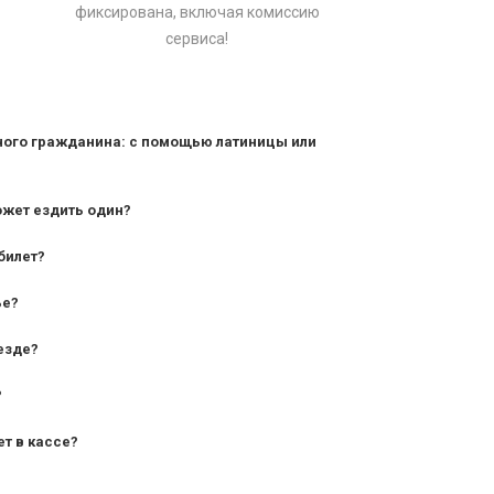
фиксирована, включая комиссию
сервиса!
ного гражданина: с помощью латиницы или
ожет ездить один?
билет?
дования — от 10 лет и старше;
ье?
— от 7 лет.
езде?
?
ет в кассе?