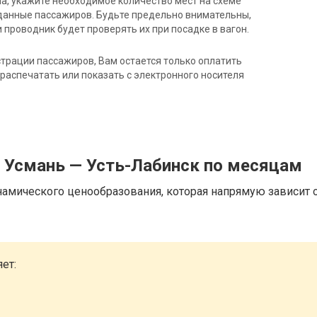
на, укажите необходимое количество мест на схеме
данные пассажиров. Будьте предельно внимательны,
 проводник будет проверять их при посадке в вагон.
трации пассажиров, Вам остается только оплатить
распечатать или показать с электронного носителя
д Усмань — Усть-Лабинск по месяцам
намического ценообразования, которая напрямую зависит о
ет: