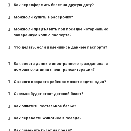
Как переоформить билет на другую дату?
Можно ли купить в рассрочку?
Можно ли предъявить при посадке нотариально
заверенную копию паспорта?
Что делать, если изменились данные паспорта?
Как ввести данные иностранного гражданина: с
помощью латиницы или транслитерации?
С какого возраста ребенок может ездить один?
Сколько будет стоит детский билет?
Как оплатить постельное белье?
для поездов дальнего следования — от 10 лет и
старше;
Как перевезти животное в поезде?
для пригородных поездов — от 7 лет.
Как поменять билет на поезд?