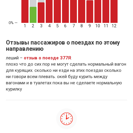
1
2
3
4
5
6
7
8
9
10
11
12
Отзывы пассажиров о поездах по этому
направлению
леший –
отзыв о поезде 377Я
:
плохо что до сих пор не могут сделать нормальный вагон
для курящих. сколько ни езди на этих поездах сколько
ни говори всем плевать. окей буду курить между
вагонами и в туалетах пока вы не сделаете нормальную
курилку