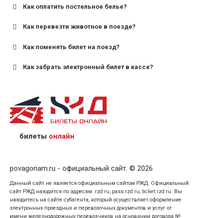
Как оплатить постельное белье?
для поездов дальнего следования — от 10 лет и
старше;
Как перевезти животное в поезде?
для пригородных поездов — от 7 лет.
Как поменять билет на поезд?
Как забрать электронный билет в кассе?
назвав кассиру 14-значный номер заказа;
предъявив удостоверение личности пассажира, на
кого оформлен билет.
билеты
онлайн
povagonam.ru - официальный сайт. © 2026
Данный сайт не является официальным сайтом РЖД. Официальный
сайт РЖД находится по адресам: rzd.ru, pass.rzd.ru, ticket.rzd.ru. Вы
находитесь на сайте субагента, который осуществляет оформление
электронных проездных и перевозочных документов и услуг от
имени железнодорожных перевозчиков на основании договора №