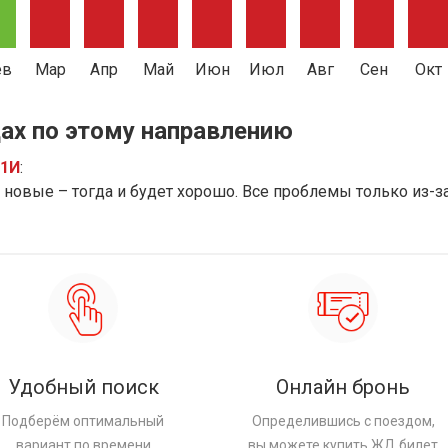
ев
Мар
Апр
Май
Июн
Июл
Авг
Сен
Окт
ах по этому направлению
91И
:
новые – тогда и будет хорошо. Все проблемы только из-з
Удобный поиск
Онлайн бронь
Подберём оптимальный
Определившись с поездом,
вариант по времени
вы можете купить ЖД билет