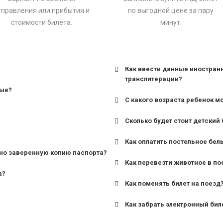
тправления или прибытия и
по выгодной цене за пару
стоимости билета.
минут.
Как ввести данные иностран
транслитерации?
ные?
С какого возраста ребенок м
Сколько будет стоит детский 
для поездов дальнего сле
Как оплатить постельное бел
для пригородных поездов 
но заверенную копию паспорта?
Как перевезти животное в по
а?
Как поменять билет на поезд
Как забрать электронный бил