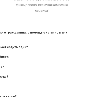
фиксирована, включая комиссию
сервиса!
ного гражданина: с помощью латиницы или
ожет ездить один?
билет?
дования — от 10 лет и старше;
ье?
— от 7 лет.
езде?
?
ет в кассе?