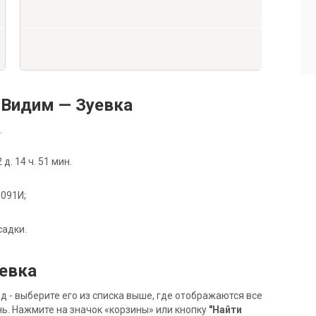
Видим — Зуевка
.
. 14 ч. 51 мин.
 091И;
садки.
уевка
- выберите его из списка выше, где отображаются все
ь. Нажмите на значок «корзины» или кнопку
"Найти