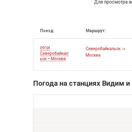
Для просмотра а
Поезд:
Маршрут:
091И
Северобайкальск
→
Северобайкал
Москва
ьск – Москва
Погода на станциях Видим и