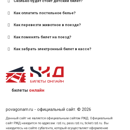
Сколько будет стоит детский билет?
Как оплатить постельное белье?
для поездов дальнего следования — от 10 лет и
старше;
Как перевезти животное в поезде?
для пригородных поездов — от 7 лет.
Как поменять билет на поезд?
Как забрать электронный билет в кассе?
назвав кассиру 14-значный номер заказа;
предъявив удостоверение личности пассажира, на
кого оформлен билет.
билеты
онлайн
povagonam.ru - официальный сайт. © 2026
Данный сайт не является официальным сайтом РЖД. Официальный
сайт РЖД находится по адресам: rzd.ru, pass.rzd.ru, ticket.rzd.ru. Вы
находитесь на сайте субагента, который осуществляет оформление