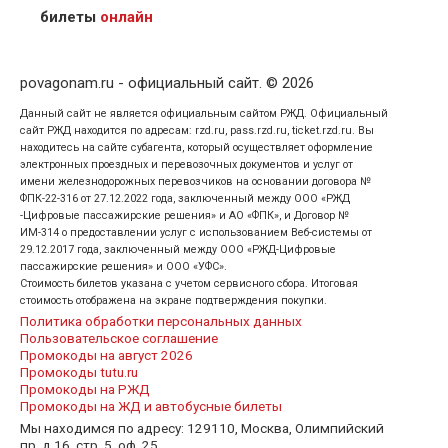
кого оформлен билет.
билеты
онлайн
povagonam.ru - официальный сайт. © 2026
Данный сайт не является официальным сайтом РЖД. Официальный
сайт РЖД находится по адресам: rzd.ru, pass.rzd.ru, ticket.rzd.ru. Вы
находитесь на сайте субагента, который осуществляет оформление
электронных проездных и перевозочных документов и услуг от
имени железнодорожных перевозчиков на основании договора №
ФПК-22-316 от 27.12.2022 года, заключенный между ООО «РЖД
-Цифровые пассажирские решения» и АО «ФПК», и Договор №
ИМ-314 о предоставлении услуг с использованием Веб-системы от
29.12.2017 года, заключенный между ООО «РЖД-Цифровые
пассажирские решения» и ООО «УФС».
Стоимость билетов указана с учетом сервисного сбора. Итоговая
стоимость отображена на экране подтверждения покупки.
Политика обработки персональных данных
Пользовательское соглашение
Промокоды на август 2026
Промокоды tutu.ru
Промокоды на РЖД
Промокоды на ЖД и автобусные билеты
Мы находимся по адресу: 129110, Москва, Олимпийский
пр, д.16, стр. 5. оф. 25