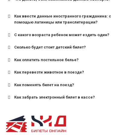
Как ввести данные иностранного гражданина: с
помощью латиницы или транслитерации?
С какого возраста ребенок может ездить один?
Сколько будет стоит детский билет?
Как оплатить постельное белье?
для поездов дальнего следования — от 10 лет и
старше;
Как перевезти животное в поезде?
для пригородных поездов — от 7 лет.
Как поменять билет на поезд?
Как забрать электронный билет в кассе?
назвав кассиру 14-значный номер заказа;
предъявив удостоверение личности пассажира, на