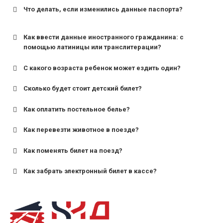
Что делать, если изменились данные паспорта?
Как ввести данные иностранного гражданина: с
помощью латиницы или транслитерации?
С какого возраста ребенок может ездить один?
Сколько будет стоит детский билет?
Как оплатить постельное белье?
для поездов дальнего следования — от 10 лет и
старше;
Как перевезти животное в поезде?
для пригородных поездов — от 7 лет.
Как поменять билет на поезд?
Как забрать электронный билет в кассе?
назвав кассиру 14-значный номер заказа;