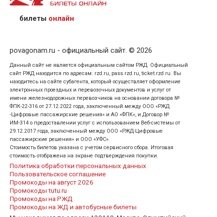
предъявив удостоверение личности пассажира, на
кого оформлен билет.
билеты
онлайн
povagonam.ru - официальный сайт. © 2026
Данный сайт не является официальным сайтом РЖД. Официальный
сайт РЖД находится по адресам: rzd.ru, pass.rzd.ru, ticket.rzd.ru. Вы
находитесь на сайте субагента, который осуществляет оформление
электронных проездных и перевозочных документов и услуг от
имени железнодорожных перевозчиков на основании договора №
ФПК-22-316 от 27.12.2022 года, заключенный между ООО «РЖД
-Цифровые пассажирские решения» и АО «ФПК», и Договор №
ИМ-314 о предоставлении услуг с использованием Веб-системы от
29.12.2017 года, заключенный между ООО «РЖД-Цифровые
пассажирские решения» и ООО «УФС».
Стоимость билетов указана с учетом сервисного сбора. Итоговая
стоимость отображена на экране подтверждения покупки.
Политика обработки персональных данных
Пользовательское соглашение
Промокоды на август 2026
Промокоды tutu.ru
Промокоды на РЖД
Промокоды на ЖД и автобусные билеты