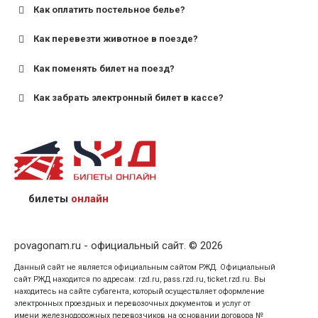
Как оплатить постельное белье?
для поездов дальнего следования — от 10 лет и
старше;
Как перевезти животное в поезде?
для пригородных поездов — от 7 лет.
Как поменять билет на поезд?
Как забрать электронный билет в кассе?
назвав кассиру 14-значный номер заказа;
предъявив удостоверение личности пассажира, на
кого оформлен билет.
билеты
онлайн
povagonam.ru - официальный сайт. © 2026
Данный сайт не является официальным сайтом РЖД. Официальный
сайт РЖД находится по адресам: rzd.ru, pass.rzd.ru, ticket.rzd.ru. Вы
находитесь на сайте субагента, который осуществляет оформление
электронных проездных и перевозочных документов и услуг от
имени железнодорожных перевозчиков на основании договора №