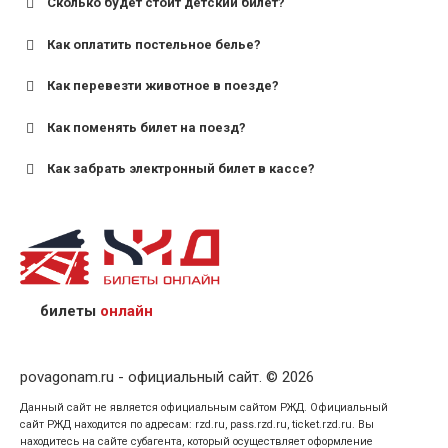
Сколько будет стоит детский билет?
Как оплатить постельное белье?
для поездов дальнего следования — от 10 лет и
старше;
Как перевезти животное в поезде?
для пригородных поездов — от 7 лет.
Как поменять билет на поезд?
Как забрать электронный билет в кассе?
назвав кассиру 14-значный номер заказа;
предъявив удостоверение личности пассажира, на
кого оформлен билет.
билеты
онлайн
povagonam.ru - официальный сайт. © 2026
Данный сайт не является официальным сайтом РЖД. Официальный
сайт РЖД находится по адресам: rzd.ru, pass.rzd.ru, ticket.rzd.ru. Вы
находитесь на сайте субагента, который осуществляет оформление