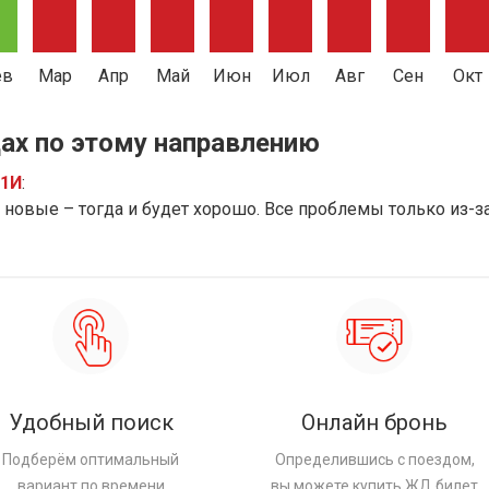
ев
Мар
Апр
Май
Июн
Июл
Авг
Сен
Окт
ах по этому направлению
91И
:
новые – тогда и будет хорошо. Все проблемы только из-з
Удобный поиск
Онлайн бронь
Подберём оптимальный
Определившись с поездом,
вариант по времени
вы можете купить ЖД билет