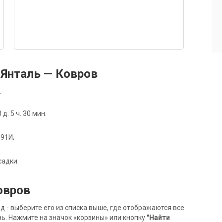
Янталь — Ковров
.
. 5 ч. 30 мин.
091И;
садки.
овров
- выберите его из списка выше, где отображаются все
ь. Нажмите на значок «корзины» или кнопку
"Найти