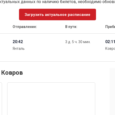
ктуальных данных по наличию билетов, необходимо обно
Загрузить актуальное расписание
Отправление:
В пути:
Приб
20:42
02:1
3 д. 5 ч. 30 мин.
Янталь
Ковро
и Ковров