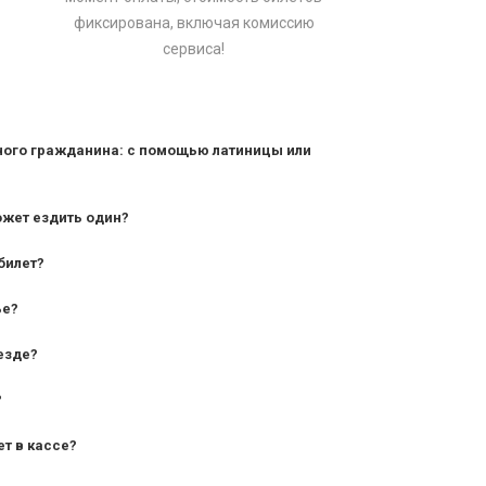
фиксирована, включая комиссию
сервиса!
ного гражданина: с помощью латиницы или
ожет ездить один?
билет?
дования — от 10 лет и старше;
ье?
— от 7 лет.
езде?
?
ет в кассе?