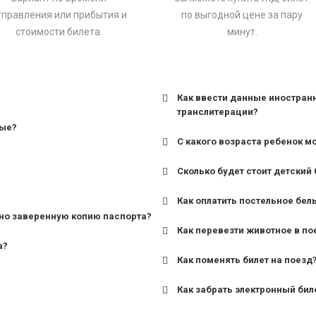
тправления или прибытия и
по выгодной цене за пару
стоимости билета.
минут.
Как ввести данные иностран
транслитерации?
ные?
С какого возраста ребенок м
Сколько будет стоит детский 
для поездов дальнего сле
Как оплатить постельное бел
для пригородных поездов 
но заверенную копию паспорта?
Как перевезти животное в по
а?
Как поменять билет на поезд
Как забрать электронный бил