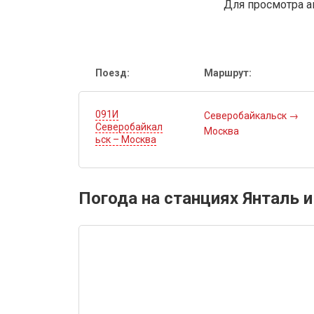
Для просмотра а
Поезд:
Маршрут:
091И
Северобайкальск
→
Северобайкал
Москва
ьск – Москва
Погода на станциях Янталь 