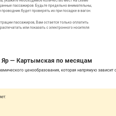
на, укажите необходимое количество мест на схеме
данные пассажиров. Будьте предельно внимательны,
 проводник будет проверять их при посадке в вагон.
трации пассажиров, Вам остается только оплатить
распечатать или показать с электронного носителя
д Яр — Картымская по месяцам
намического ценообразования, которая напрямую зависит о
ет: