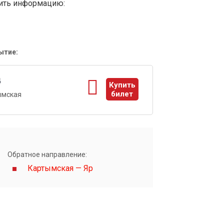
вить информацию:
ытие:
4
Купить
билет
ымская
ы
Обратное направление:
Картымская — Яр