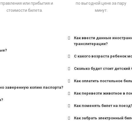
тправления или прибытия и
по выгодной цене за пару
стоимости билета.
минут.
Как ввести данные иностран
транслитерации?
ные?
С какого возраста ребенок м
Сколько будет стоит детский 
для поездов дальнего сле
Как оплатить постельное бел
для пригородных поездов 
но заверенную копию паспорта?
Как перевезти животное в по
а?
Как поменять билет на поезд
Как забрать электронный бил