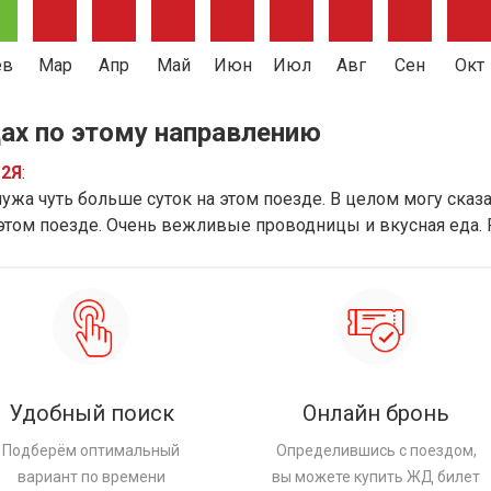
ев
Мар
Апр
Май
Июн
Июл
Авг
Сен
Окт
ах по этому направлению
12Я
:
ужа чуть больше суток на этом поезде. В целом могу сказат
 этом поезде. Очень вежливые проводницы и вкусная еда.
Удобный поиск
Онлайн бронь
Подберём оптимальный
Определившись с поездом,
вариант по времени
вы можете купить ЖД билет