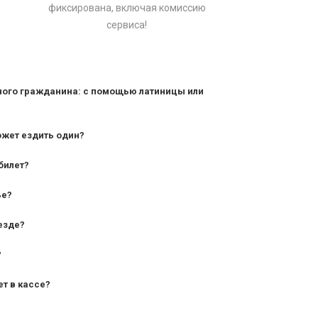
фиксирована, включая комиссию
сервиса!
ного гражданина: с помощью латиницы или
ожет ездить один?
билет?
дования — от 10 лет и старше;
ье?
— от 7 лет.
езде?
?
ет в кассе?