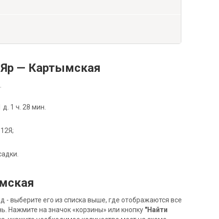
 Яр — Картымская
.
. 1 ч. 28 мин.
012Я;
садки.
ымская
- выберите его из списка выше, где отображаются все
ь. Нажмите на значок «корзины» или кнопку
"Найти