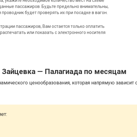
на, укажите необходимое количество мест на схеме
данные пассажиров. Будьте предельно внимательны,
 проводник будет проверять их при посадке в вагон.
трации пассажиров, Вам остается только оплатить
распечатать или показать с электронного носителя
д Зайцевка — Палагиада по месяцам
намического ценообразования, которая напрямую зависит о
ет: