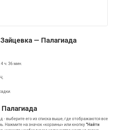
Зайцевка — Палагиада
 ч. 36 мин.
Ч;
садки.
 Палагиада
- выберите его из списка выше, где отображаются все
ь. Нажмите на значок «корзины» или кнопку
"Найти