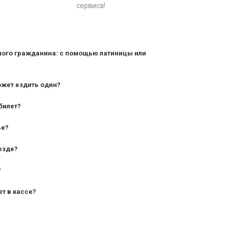
сервиса!
ного гражданина: с помощью латиницы или
ожет ездить один?
билет?
дования — от 10 лет и старше;
ье?
— от 7 лет.
езде?
?
ет в кассе?