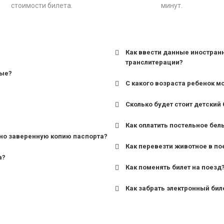
стоимости билета.
минут.
Как ввести данные иностран
транслитерации?
ные?
С какого возраста ребенок м
Сколько будет стоит детский 
для поездов дальнего сле
Как оплатить постельное бел
для пригородных поездов 
но заверенную копию паспорта?
Как перевезти животное в по
а?
Как поменять билет на поезд
Как забрать электронный бил