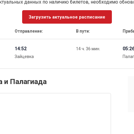
ктуальных данных по наличию билетов, необходимо обно
Загрузить актуальное расписание
Отправление:
В пути:
Приб
14:52
05:2
14 ч. 36 мин.
Зайцевка
Пала
а и Палагиада