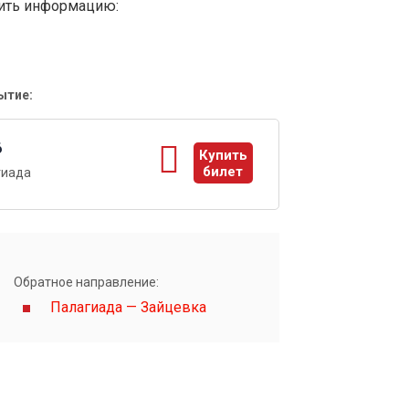
вить информацию:
ытие:
6
Купить
билет
гиада
ы
Обратное направление:
Палагиада — Зайцевка