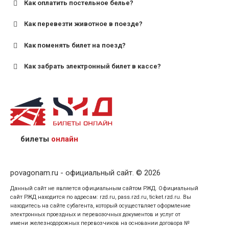
Как оплатить постельное белье?
для поездов дальнего следования — от 10 лет и
старше;
Как перевезти животное в поезде?
для пригородных поездов — от 7 лет.
Как поменять билет на поезд?
Как забрать электронный билет в кассе?
назвав кассиру 14-значный номер заказа;
предъявив удостоверение личности пассажира, на
кого оформлен билет.
билеты
онлайн
povagonam.ru - официальный сайт. © 2026
Данный сайт не является официальным сайтом РЖД. Официальный
сайт РЖД находится по адресам: rzd.ru, pass.rzd.ru, ticket.rzd.ru. Вы
находитесь на сайте субагента, который осуществляет оформление
электронных проездных и перевозочных документов и услуг от
имени железнодорожных перевозчиков на основании договора №