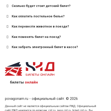
Сколько будет стоит детский билет?
Как оплатить постельное белье?
для поездов дальнего следования — от 10 лет и
старше;
Как перевезти животное в поезде?
для пригородных поездов — от 7 лет.
Как поменять билет на поезд?
Как забрать электронный билет в кассе?
назвав кассиру 14-значный номер заказа;
предъявив удостоверение личности пассажира, на
кого оформлен билет.
билеты
онлайн
povagonam.ru - официальный сайт. © 2026
Данный сайт не является официальным сайтом РЖД. Официальный
сайт РЖД находится по адресам: rzd.ru, pass.rzd.ru, ticket.rzd.ru. Вы