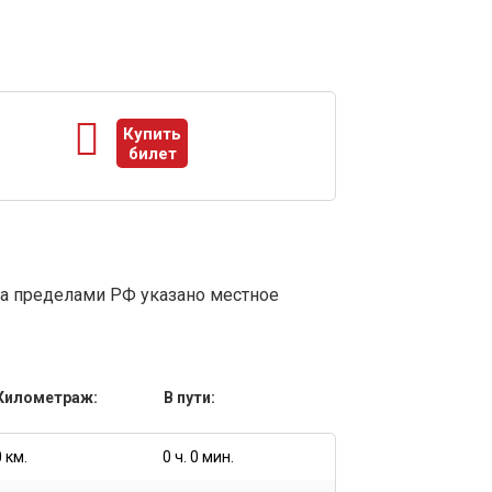
Купить
билет
ы
за пределами РФ указано местное
Километраж:
В пути:
0 км.
0 ч. 0 мин.