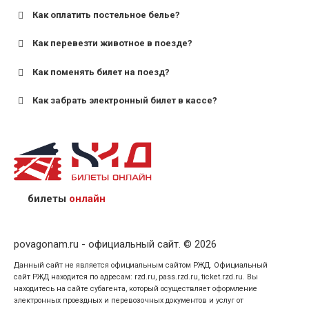
Как оплатить постельное белье?
для поездов дальнего следования — от 10 лет и
старше;
Как перевезти животное в поезде?
для пригородных поездов — от 7 лет.
Как поменять билет на поезд?
Как забрать электронный билет в кассе?
назвав кассиру 14-значный номер заказа;
предъявив удостоверение личности пассажира, на
кого оформлен билет.
билеты
онлайн
povagonam.ru - официальный сайт. © 2026
Данный сайт не является официальным сайтом РЖД. Официальный
сайт РЖД находится по адресам: rzd.ru, pass.rzd.ru, ticket.rzd.ru. Вы
находитесь на сайте субагента, который осуществляет оформление
электронных проездных и перевозочных документов и услуг от