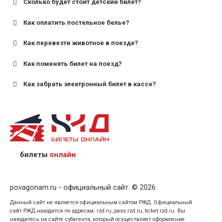
Сколько будет стоит детский билет?
Как оплатить постельное белье?
для поездов дальнего следования — от 10 лет и
старше;
Как перевезти животное в поезде?
для пригородных поездов — от 7 лет.
Как поменять билет на поезд?
Как забрать электронный билет в кассе?
назвав кассиру 14-значный номер заказа;
предъявив удостоверение личности пассажира, на
кого оформлен билет.
билеты
онлайн
povagonam.ru - официальный сайт. © 2026
Данный сайт не является официальным сайтом РЖД. Официальный
сайт РЖД находится по адресам: rzd.ru, pass.rzd.ru, ticket.rzd.ru. Вы
находитесь на сайте субагента, который осуществляет оформление