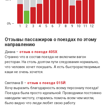
1
2
3
4
5
6
7
8
9
10
11
12
Отзывы пассажиров о поездах по этому
направлению
Диана –
отзыв о поезде 405Х
:
Странно что в состав поезда не включили вагон
ресторан. На столь долгом пути следования нормально,
что человек хочет покушать. А есть быстрорастворимые
каши не очень хочется.
Светлана В –
отзыв о поезде 015Й
:
Хочу выразить благодарность всему персоналу поезда!
Поездка была просто идеальной. Проводники постоянно
наводили чистоту, старались помочь всем чем могли,
было видно что люди любят свою работу.