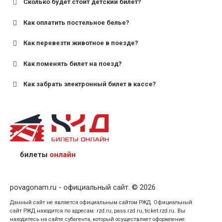
Сколько будет стоит детский билет?
Как оплатить постельное белье?
для поездов дальнего следования — от 10 лет и
старше;
Как перевезти животное в поезде?
для пригородных поездов — от 7 лет.
Как поменять билет на поезд?
Как забрать электронный билет в кассе?
назвав кассиру 14-значный номер заказа;
предъявив удостоверение личности пассажира, на
кого оформлен билет.
билеты
онлайн
povagonam.ru - официальный сайт. © 2026
Данный сайт не является официальным сайтом РЖД. Официальный
сайт РЖД находится по адресам: rzd.ru, pass.rzd.ru, ticket.rzd.ru. Вы
находитесь на сайте субагента, который осуществляет оформление