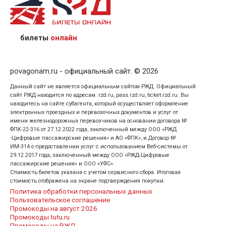
назвав кассиру 14-значный номер заказа;
предъявив удостоверение личности пассажира, на
кого оформлен билет.
билеты
онлайн
povagonam.ru - официальный сайт. © 2026
Данный сайт не является официальным сайтом РЖД. Официальный
сайт РЖД находится по адресам: rzd.ru, pass.rzd.ru, ticket.rzd.ru. Вы
находитесь на сайте субагента, который осуществляет оформление
электронных проездных и перевозочных документов и услуг от
имени железнодорожных перевозчиков на основании договора №
ФПК-22-316 от 27.12.2022 года, заключенный между ООО «РЖД
-Цифровые пассажирские решения» и АО «ФПК», и Договор №
ИМ-314 о предоставлении услуг с использованием Веб-системы от
29.12.2017 года, заключенный между ООО «РЖД-Цифровые
пассажирские решения» и ООО «УФС».
Стоимость билетов указана с учетом сервисного сбора. Итоговая
стоимость отображена на экране подтверждения покупки.
Политика обработки персональных данных
Пользовательское соглашение
Промокоды на август 2026
Промокоды tutu.ru
Промокоды на РЖД