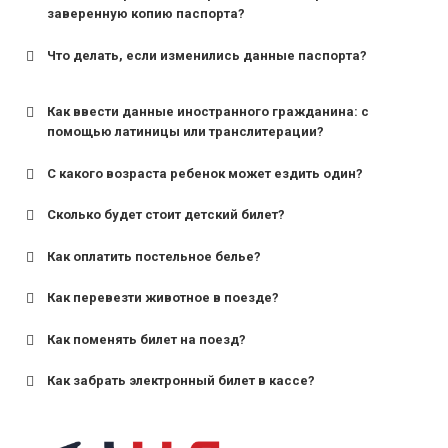
заверенную копию паспорта?
Что делать, если изменились данные паспорта?
Как ввести данные иностранного гражданина: с
помощью латиницы или транслитерации?
С какого возраста ребенок может ездить один?
Сколько будет стоит детский билет?
Как оплатить постельное белье?
для поездов дальнего следования — от 10 лет и
старше;
Как перевезти животное в поезде?
для пригородных поездов — от 7 лет.
Как поменять билет на поезд?
Как забрать электронный билет в кассе?