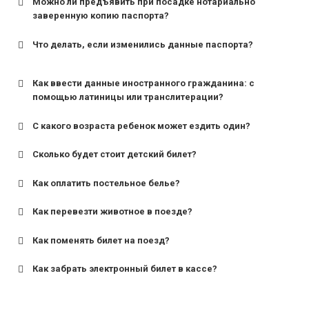
Можно ли предъявить при посадке нотариально
заверенную копию паспорта?
Что делать, если изменились данные паспорта?
Как ввести данные иностранного гражданина: с
помощью латиницы или транслитерации?
С какого возраста ребенок может ездить один?
Сколько будет стоит детский билет?
Как оплатить постельное белье?
для поездов дальнего следования — от 10 лет и
старше;
Как перевезти животное в поезде?
для пригородных поездов — от 7 лет.
Как поменять билет на поезд?
Как забрать электронный билет в кассе?