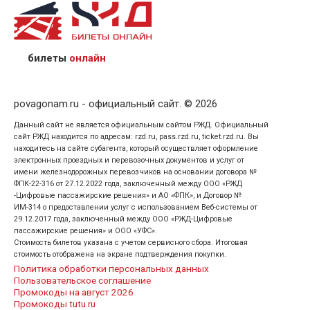
назвав кассиру 14-значный номер заказа;
предъявив удостоверение личности пассажира, на
кого оформлен билет.
билеты
онлайн
povagonam.ru - официальный сайт. © 2026
Данный сайт не является официальным сайтом РЖД. Официальный
сайт РЖД находится по адресам: rzd.ru, pass.rzd.ru, ticket.rzd.ru. Вы
находитесь на сайте субагента, который осуществляет оформление
электронных проездных и перевозочных документов и услуг от
имени железнодорожных перевозчиков на основании договора №
ФПК-22-316 от 27.12.2022 года, заключенный между ООО «РЖД
-Цифровые пассажирские решения» и АО «ФПК», и Договор №
ИМ-314 о предоставлении услуг с использованием Веб-системы от
29.12.2017 года, заключенный между ООО «РЖД-Цифровые
пассажирские решения» и ООО «УФС».
Стоимость билетов указана с учетом сервисного сбора. Итоговая
стоимость отображена на экране подтверждения покупки.
Политика обработки персональных данных
Пользовательское соглашение
Промокоды на август 2026
Промокоды tutu.ru