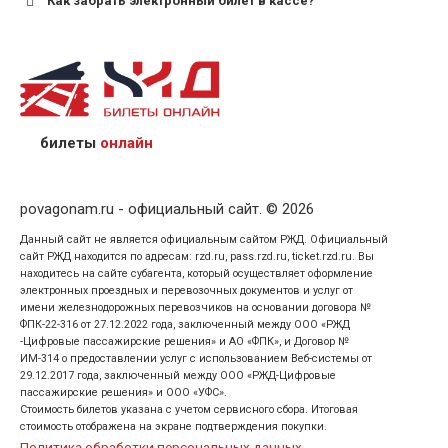
Как забрать электронный билет в кассе?
назвав кассиру 14-значный номер заказа;
предъявив удостоверение личности пассажира, на
кого оформлен билет.
билеты
онлайн
povagonam.ru - официальный сайт. © 2026
Данный сайт не является официальным сайтом РЖД. Официальный
сайт РЖД находится по адресам: rzd.ru, pass.rzd.ru, ticket.rzd.ru. Вы
находитесь на сайте субагента, который осуществляет оформление
электронных проездных и перевозочных документов и услуг от
имени железнодорожных перевозчиков на основании договора №
ФПК-22-316 от 27.12.2022 года, заключенный между ООО «РЖД
-Цифровые пассажирские решения» и АО «ФПК», и Договор №
ИМ-314 о предоставлении услуг с использованием Веб-системы от
29.12.2017 года, заключенный между ООО «РЖД-Цифровые
пассажирские решения» и ООО «УФС».
Стоимость билетов указана с учетом сервисного сбора. Итоговая
стоимость отображена на экране подтверждения покупки.
Политика обработки персональных данных