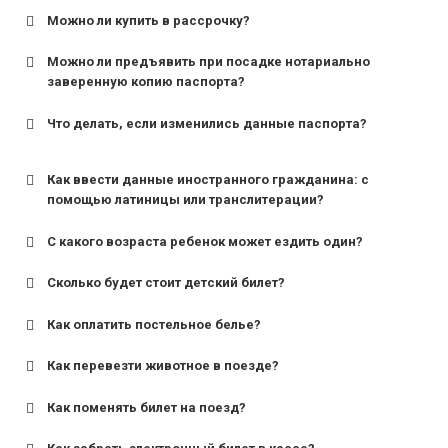
Можно ли купить в рассрочку?
Можно ли предъявить при посадке нотариально
заверенную копию паспорта?
Что делать, если изменились данные паспорта?
Как ввести данные иностранного гражданина: с
помощью латиницы или транслитерации?
С какого возраста ребенок может ездить один?
Сколько будет стоит детский билет?
Как оплатить постельное белье?
для поездов дальнего следования — от 10 лет и
старше;
Как перевезти животное в поезде?
для пригородных поездов — от 7 лет.
Как поменять билет на поезд?