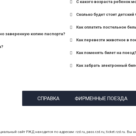
С какого возраста ребенок м
Сколько будет стоит детский 
для поездов дальнего сле
Как оплатить постельное бел
для пригородных поездов 
но заверенную копию паспорта?
Как перевезти животное в по
а?
Как поменять билет на поезд
Как забрать электронный бил
назвав кассиру 14-значны
СПРАВКА
ФИРМЕННЫЕ ПОЕЗДА
предъявив удостоверение
билет.
ный сайт РЖД находится по адресам: rzd.ru, pass.rzd.ru, ticket.rzd.ru. Вы н