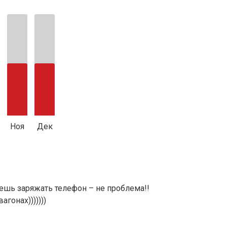
Ноя
Дек
очешь заряжать телефон – не проблема!!
гонах)))))))