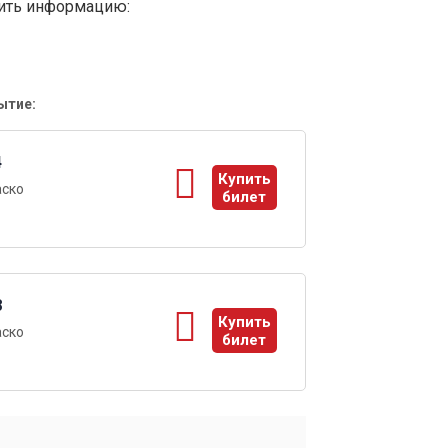
вить информацию:
ытие:
4
Купить
аско
билет
ы
8
Купить
аско
билет
ы