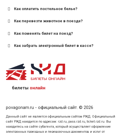
Как оплатить постельное белье?
для поездов дальнего следования — от 10 лет и
старше;
Как перевезти животное в поезде?
для пригородных поездов — от 7 лет.
Как поменять билет на поезд?
Как забрать электронный билет в кассе?
назвав кассиру 14-значный номер заказа;
предъявив удостоверение личности пассажира, на
кого оформлен билет.
билеты
онлайн
povagonam.ru - официальный сайт. © 2026
Данный сайт не является официальным сайтом РЖД. Официальный
сайт РЖД находится по адресам: rzd.ru, pass.rzd.ru, ticket.rzd.ru. Вы
находитесь на сайте субагента, который осуществляет оформление
электронных проездных и перевозочных документов и услуг от