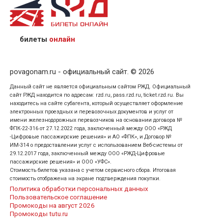
назвав кассиру 14-значный номер заказа;
предъявив удостоверение личности пассажира, на
кого оформлен билет.
билеты
онлайн
povagonam.ru - официальный сайт. © 2026
Данный сайт не является официальным сайтом РЖД. Официальный
сайт РЖД находится по адресам: rzd.ru, pass.rzd.ru, ticket.rzd.ru. Вы
находитесь на сайте субагента, который осуществляет оформление
электронных проездных и перевозочных документов и услуг от
имени железнодорожных перевозчиков на основании договора №
ФПК-22-316 от 27.12.2022 года, заключенный между ООО «РЖД
-Цифровые пассажирские решения» и АО «ФПК», и Договор №
ИМ-314 о предоставлении услуг с использованием Веб-системы от
29.12.2017 года, заключенный между ООО «РЖД-Цифровые
пассажирские решения» и ООО «УФС».
Стоимость билетов указана с учетом сервисного сбора. Итоговая
стоимость отображена на экране подтверждения покупки.
Политика обработки персональных данных
Пользовательское соглашение
Промокоды на август 2026
Промокоды tutu.ru