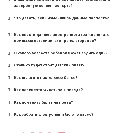
заверенную копию паспорта?
Что делать, если изменились данные паспорта?
Как ввести данные иностранного гражданина: с
помощью латиницы или транслитерации?
С какого возраста ребенок может ездить один?
Сколько будет стоит детский билет?
Как оплатить постельное белье?
для поездов дальнего следования — от 10 лет и
старше;
Как перевезти животное в поезде?
для пригородных поездов — от 7 лет.
Как поменять билет на поезд?
Как забрать электронный билет в кассе?