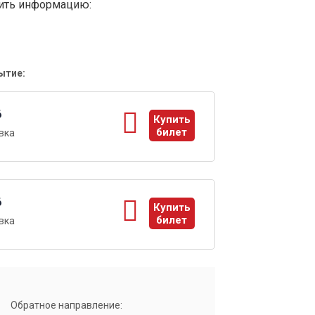
вить информацию:
ытие:
6
Купить
билет
вка
ы
6
Купить
билет
вка
ы
Обратное направление: