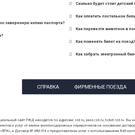
Сколько будет стоит детский 
для поездов дальнего сле
Как оплатить постельное бел
для пригородных поездов 
но заверенную копию паспорта?
Как перевезти животное в по
а?
Как поменять билет на поезд
Как забрать электронный бил
назвав кассиру 14-значны
СПРАВКА
ФИРМЕННЫЕ ПОЕЗДА
предъявив удостоверение
билет.
ный сайт РЖД находится по адресам: rzd.ru, pass.rzd.ru, ticket.rzd.ru. Вы н
нтов и услуг от имени железнодорожных перевозчиков на основании договора 
ПК», и Договор № ИМ-314 о предоставлении услуг с использованием Веб-сист