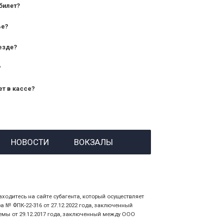
билет?
дования — от 10 лет и старше;
ье?
— от 7 лет.
езде?
?
ет в кассе?
й номер заказа;
НОВОСТИ
ВОКЗАЛЫ
 личности пассажира, на кого оформлен
аходитесь на сайте субагента, который осуществляет
№ ФПК-22-316 от 27.12.2022 года, заключенный
емы от 29.12.2017 года, заключенный между ООО