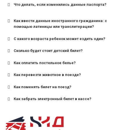
Что делать, если изменились данные паспорта?
Как ввести данные иностранного гражданина: с
помощью латиницы или транслитерации?
С какого возраста ребенок может ездить один?
Сколько будет стоит детский билет?
Как оплатить постельное белье?
для поездов дальнего следования — от 10 лет и
старше;
Как перевезти животное в поезде?
для пригородных поездов — от 7 лет.
Как поменять билет на поезд?
Как забрать электронный билет в кассе?
назвав кассиру 14-значный номер заказа;