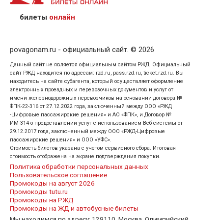
предъявив удостоверение личности пассажира, на
кого оформлен билет.
билеты
онлайн
povagonam.ru - официальный сайт. © 2026
Данный сайт не является официальным сайтом РЖД. Официальный
сайт РЖД находится по адресам: rzd.ru, pass.rzd.ru, ticket.rzd.ru. Вы
находитесь на сайте субагента, который осуществляет оформление
электронных проездных и перевозочных документов и услуг от
имени железнодорожных перевозчиков на основании договора №
ФПК-22-316 от 27.12.2022 года, заключенный между ООО «РЖД
-Цифровые пассажирские решения» и АО «ФПК», и Договор №
ИМ-314 о предоставлении услуг с использованием Веб-системы от
29.12.2017 года, заключенный между ООО «РЖД-Цифровые
пассажирские решения» и ООО «УФС».
Стоимость билетов указана с учетом сервисного сбора. Итоговая
стоимость отображена на экране подтверждения покупки.
Политика обработки персональных данных
Пользовательское соглашение
Промокоды на август 2026
Промокоды tutu.ru
Промокоды на РЖД
Промокоды на ЖД и автобусные билеты
Мы находимся по адресу: 129110, Москва, Олимпийский