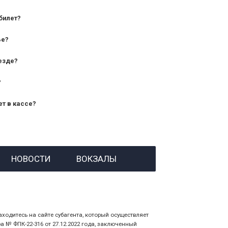
билет?
дования — от 10 лет и старше;
ье?
— от 7 лет.
езде?
?
ет в кассе?
й номер заказа;
НОВОСТИ
ВОКЗАЛЫ
 личности пассажира, на кого оформлен
аходитесь на сайте субагента, который осуществляет
№ ФПК-22-316 от 27.12.2022 года, заключенный