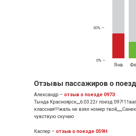
50% —
Янв
Ф
Отзывы пассажиров о поезд
Александр –
отзыв о поезде 097Э
:
Тында Красноярск,,,,6.03.22г поезд 097!11в
классная!!!жаль не взял номер твой,,,,,,Сан
чувствую скучаю
Каспер –
отзыв о поезде 059Н
: