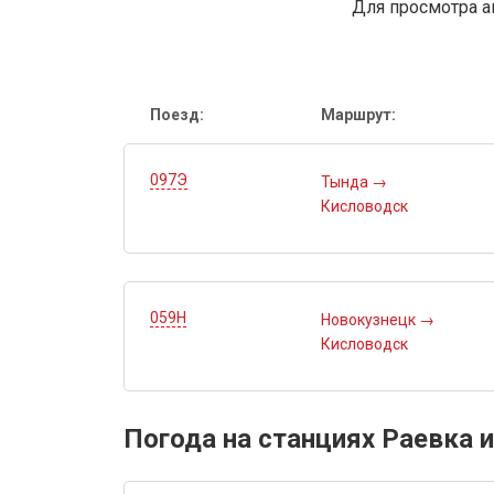
Для просмотра а
Поезд:
Маршрут:
097Э
Тында
→
Кисловодск
059Н
Новокузнецк
→
Кисловодск
Погода на станциях Раевка и