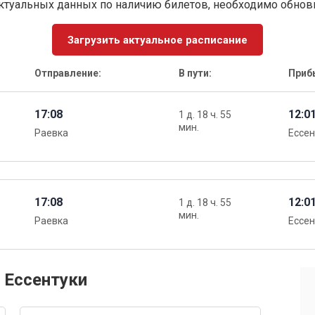
ктуальных данных по наличию билетов, необходимо обно
Загрузить актуальное расписание
Отправление:
В пути:
Приб
17:08
12:0
1 д. 18 ч. 55
мин.
Раевка
Ессен
17:08
12:0
1 д. 18 ч. 55
мин.
Раевка
Ессен
 Ессентуки