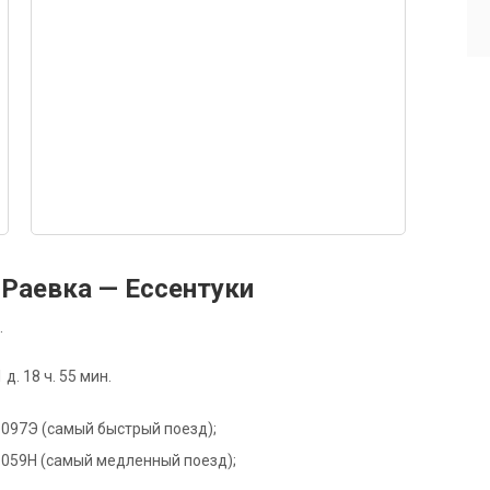
Раевка — Ессентуки
.
. 18 ч. 55 мин.
де 097Э (самый быстрый поезд);
де 059Н (самый медленный поезд);