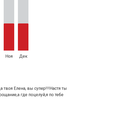
Ноя
Дек
а твоя Елена, вы супер!!!Настя ты
прощание,а где поцелуй,я по тебе