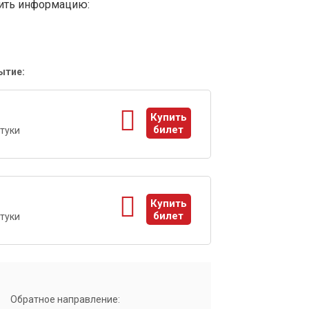
вить информацию:
ытие:
1
Купить
билет
туки
ы
1
Купить
билет
туки
ы
Обратное направление: