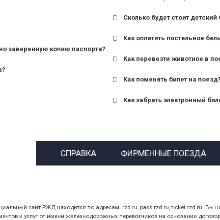
Сколько будет стоит детский 
для поездов дальнего сле
Как оплатить постельное бел
для пригородных поездов 
но заверенную копию паспорта?
Как перевезти животное в по
а?
Как поменять билет на поезд
Как забрать электронный бил
назвав кассиру 14-значны
СПРАВКА
ФИРМЕННЫЕ ПОЕЗДА
предъявив удостоверение
билет.
ный сайт РЖД находится по адресам: rzd.ru, pass.rzd.ru, ticket.rzd.ru. Вы н
нтов и услуг от имени железнодорожных перевозчиков на основании договора 