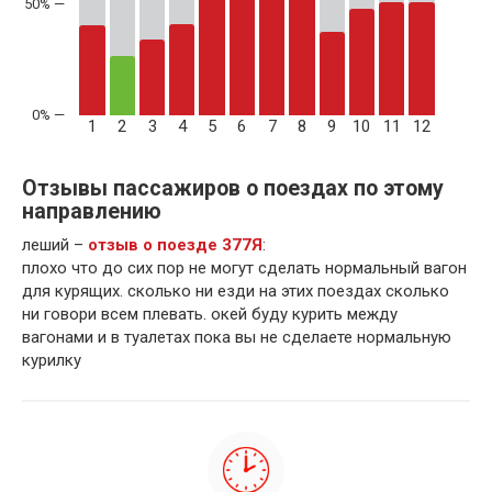
50% —
1
2
3
4
5
6
7
8
9
10
11
12
Отзывы пассажиров о поездах по этому
направлению
леший –
отзыв о поезде 377Я
:
плохо что до сих пор не могут сделать нормальный вагон
для курящих. сколько ни езди на этих поездах сколько
ни говори всем плевать. окей буду курить между
вагонами и в туалетах пока вы не сделаете нормальную
курилку