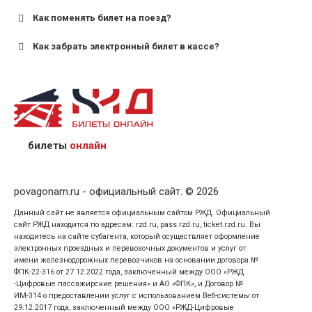
Как поменять билет на поезд?
Как забрать электронный билет в кассе?
назвав кассиру 14-значный номер заказа;
предъявив удостоверение личности пассажира, на
кого оформлен билет.
билеты
онлайн
povagonam.ru - официальный сайт. © 2026
Данный сайт не является официальным сайтом РЖД. Официальный
сайт РЖД находится по адресам: rzd.ru, pass.rzd.ru, ticket.rzd.ru. Вы
находитесь на сайте субагента, который осуществляет оформление
электронных проездных и перевозочных документов и услуг от
имени железнодорожных перевозчиков на основании договора №
ФПК-22-316 от 27.12.2022 года, заключенный между ООО «РЖД
-Цифровые пассажирские решения» и АО «ФПК», и Договор №
ИМ-314 о предоставлении услуг с использованием Веб-системы от
29.12.2017 года, заключенный между ООО «РЖД-Цифровые