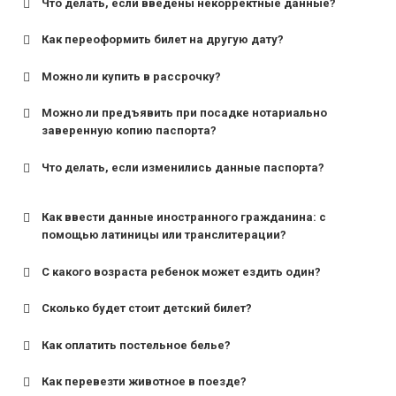
Что делать, если введены некорректные данные?
Как переоформить билет на другую дату?
Можно ли купить в рассрочку?
Можно ли предъявить при посадке нотариально
заверенную копию паспорта?
Что делать, если изменились данные паспорта?
Как ввести данные иностранного гражданина: с
помощью латиницы или транслитерации?
С какого возраста ребенок может ездить один?
Сколько будет стоит детский билет?
Как оплатить постельное белье?
для поездов дальнего следования — от 10 лет и
старше;
Как перевезти животное в поезде?
для пригородных поездов — от 7 лет.