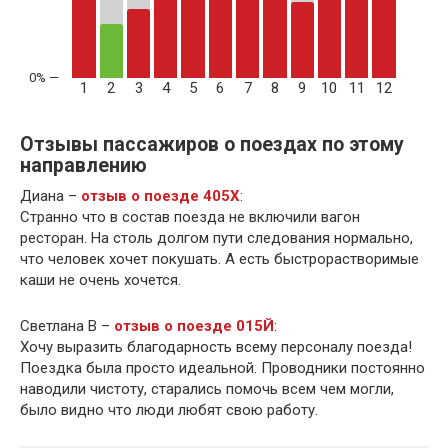
1
2
3
4
5
6
7
8
9
10
11
12
Отзывы пассажиров о поездах по этому
направлению
Диана –
отзыв о поезде 405Х
:
Странно что в состав поезда не включили вагон
ресторан. На столь долгом пути следования нормально,
что человек хочет покушать. А есть быстрорастворимые
каши не очень хочется.
Светлана В –
отзыв о поезде 015Й
:
Хочу выразить благодарность всему персоналу поезда!
Поездка была просто идеальной. Проводники постоянно
наводили чистоту, старались помочь всем чем могли,
было видно что люди любят свою работу.