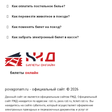
Как оплатить постельное белье?
для поездов дальнего следования — от 10 лет и
старше;
Как перевезти животное в поезде?
для пригородных поездов — от 7 лет.
Как поменять билет на поезд?
Как забрать электронный билет в кассе?
назвав кассиру 14-значный номер заказа;
предъявив удостоверение личности пассажира, на
кого оформлен билет.
билеты
онлайн
povagonam.ru - официальный сайт. © 2026
Данный сайт не является официальным сайтом РЖД. Официальный
сайт РЖД находится по адресам: rzd.ru, pass.rzd.ru, ticket.rzd.ru. Вы
находитесь на сайте субагента, который осуществляет оформление
электронных проездных и перевозочных документов и услуг от