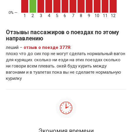
1
2
3
4
5
6
7
8
9
10
11
12
Отзывы пассажиров о поездах по этому
направлению
леший –
отзыв о поезде 377Я
:
плохо что до сих пор не могут сделать нормальный вагон
для курящих. сколько ни езди на этих поездах сколько
ни говори всем плевать. окей буду курить между
вагонами и в туалетах пока вы не сделаете нормальную
курилку
Экономия времени