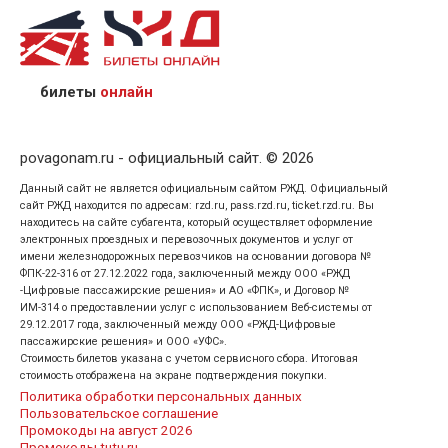
назвав кассиру 14-значный номер заказа;
предъявив удостоверение личности пассажира, на
кого оформлен билет.
билеты
онлайн
povagonam.ru - официальный сайт. © 2026
Данный сайт не является официальным сайтом РЖД. Официальный
сайт РЖД находится по адресам: rzd.ru, pass.rzd.ru, ticket.rzd.ru. Вы
находитесь на сайте субагента, который осуществляет оформление
электронных проездных и перевозочных документов и услуг от
имени железнодорожных перевозчиков на основании договора №
ФПК-22-316 от 27.12.2022 года, заключенный между ООО «РЖД
-Цифровые пассажирские решения» и АО «ФПК», и Договор №
ИМ-314 о предоставлении услуг с использованием Веб-системы от
29.12.2017 года, заключенный между ООО «РЖД-Цифровые
пассажирские решения» и ООО «УФС».
Стоимость билетов указана с учетом сервисного сбора. Итоговая
стоимость отображена на экране подтверждения покупки.
Политика обработки персональных данных
Пользовательское соглашение
Промокоды на август 2026
Промокоды tutu.ru