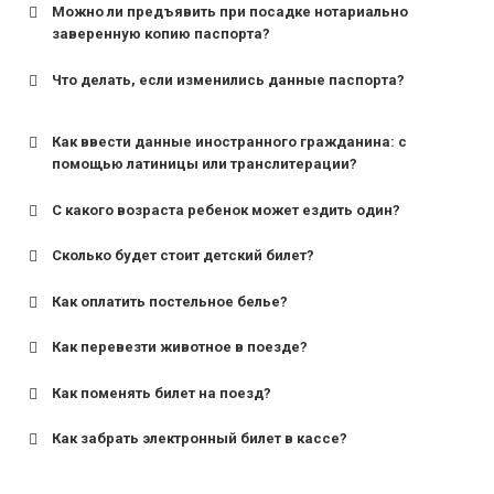
Можно ли предъявить при посадке нотариально
заверенную копию паспорта?
Что делать, если изменились данные паспорта?
Как ввести данные иностранного гражданина: с
помощью латиницы или транслитерации?
С какого возраста ребенок может ездить один?
Сколько будет стоит детский билет?
Как оплатить постельное белье?
для поездов дальнего следования — от 10 лет и
старше;
Как перевезти животное в поезде?
для пригородных поездов — от 7 лет.
Как поменять билет на поезд?
Как забрать электронный билет в кассе?