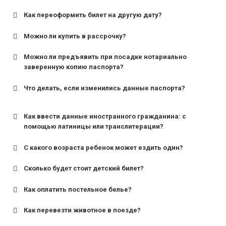
Как переоформить билет на другую дату?
Можно ли купить в рассрочку?
Можно ли предъявить при посадке нотариально
заверенную копию паспорта?
Что делать, если изменились данные паспорта?
Как ввести данные иностранного гражданина: с
помощью латиницы или транслитерации?
С какого возраста ребенок может ездить один?
Сколько будет стоит детский билет?
Как оплатить постельное белье?
для поездов дальнего следования — от 10 лет и
старше;
Как перевезти животное в поезде?
для пригородных поездов — от 7 лет.