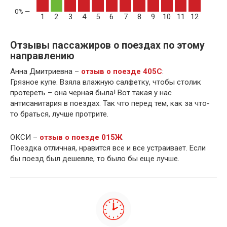
1
2
3
4
5
6
7
8
9
10
11
12
Отзывы пассажиров о поездах по этому
направлению
Анна Дмитриевна –
отзыв о поезде 405С
:
Грязное купе. Взяла влажную салфетку, чтобы столик
протереть – она черная была! Вот такая у нас
антисанитария в поездах. Так что перед тем, как за что-
то браться, лучше протрите.
ОКСИ –
отзыв о поезде 015Ж
:
Поездка отличная, нравится все и все устраивает. Если
бы поезд был дешевле, то было бы еще лучше.