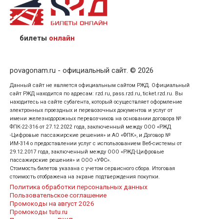
назвав кассиру 14-значный номер заказа;
предъявив удостоверение личности пассажира, на
кого оформлен билет.
билеты
онлайн
povagonam.ru - официальный сайт. © 2026
Данный сайт не является официальным сайтом РЖД. Официальный
сайт РЖД находится по адресам: rzd.ru, pass.rzd.ru, ticket.rzd.ru. Вы
находитесь на сайте субагента, который осуществляет оформление
электронных проездных и перевозочных документов и услуг от
имени железнодорожных перевозчиков на основании договора №
ФПК-22-316 от 27.12.2022 года, заключенный между ООО «РЖД
-Цифровые пассажирские решения» и АО «ФПК», и Договор №
ИМ-314 о предоставлении услуг с использованием Веб-системы от
29.12.2017 года, заключенный между ООО «РЖД-Цифровые
пассажирские решения» и ООО «УФС».
Стоимость билетов указана с учетом сервисного сбора. Итоговая
стоимость отображена на экране подтверждения покупки.
Политика обработки персональных данных
Пользовательское соглашение
Промокоды на август 2026
Промокоды tutu.ru