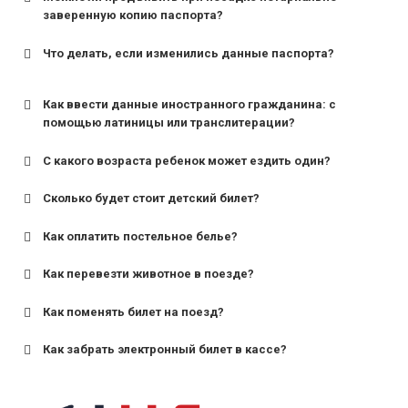
заверенную копию паспорта?
Что делать, если изменились данные паспорта?
Как ввести данные иностранного гражданина: с
помощью латиницы или транслитерации?
С какого возраста ребенок может ездить один?
Сколько будет стоит детский билет?
Как оплатить постельное белье?
для поездов дальнего следования — от 10 лет и
старше;
Как перевезти животное в поезде?
для пригородных поездов — от 7 лет.
Как поменять билет на поезд?
Как забрать электронный билет в кассе?