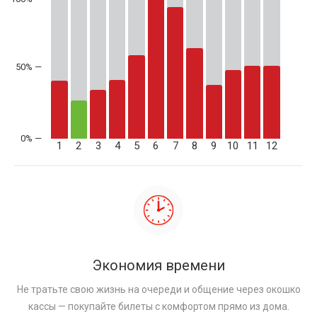
50% —
1
2
3
4
5
6
7
8
9
10
11
12
Экономия времени
Не тратьте свою жизнь на очереди и общение через окошко
кассы — покупайте билеты с комфортом прямо из дома.