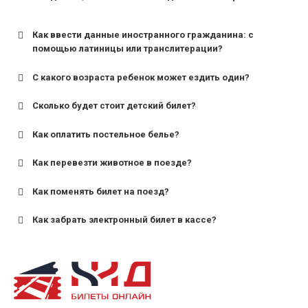
Как ввести данные иностранного гражданина: с
помощью латиницы или транслитерации?
С какого возраста ребенок может ездить один?
Сколько будет стоит детский билет?
Как оплатить постельное белье?
для поездов дальнего следования — от 10 лет и
старше;
Как перевезти животное в поезде?
для пригородных поездов — от 7 лет.
Как поменять билет на поезд?
Как забрать электронный билет в кассе?
назвав кассиру 14-значный номер заказа;
предъявив удостоверение личности пассажира, на