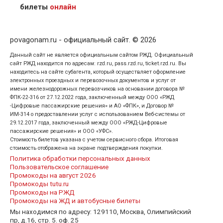
кого оформлен билет.
билеты
онлайн
povagonam.ru - официальный сайт. © 2026
Данный сайт не является официальным сайтом РЖД. Официальный
сайт РЖД находится по адресам: rzd.ru, pass.rzd.ru, ticket.rzd.ru. Вы
находитесь на сайте субагента, который осуществляет оформление
электронных проездных и перевозочных документов и услуг от
имени железнодорожных перевозчиков на основании договора №
ФПК-22-316 от 27.12.2022 года, заключенный между ООО «РЖД
-Цифровые пассажирские решения» и АО «ФПК», и Договор №
ИМ-314 о предоставлении услуг с использованием Веб-системы от
29.12.2017 года, заключенный между ООО «РЖД-Цифровые
пассажирские решения» и ООО «УФС».
Стоимость билетов указана с учетом сервисного сбора. Итоговая
стоимость отображена на экране подтверждения покупки.
Политика обработки персональных данных
Пользовательское соглашение
Промокоды на август 2026
Промокоды tutu.ru
Промокоды на РЖД
Промокоды на ЖД и автобусные билеты
Мы находимся по адресу: 129110, Москва, Олимпийский
пр, д.16, стр. 5. оф. 25