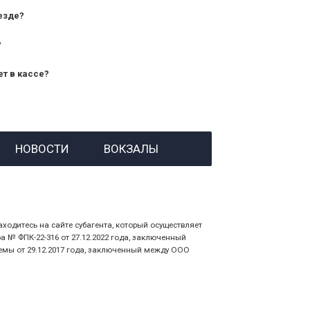
езде?
?
ет в кассе?
й номер заказа;
НОВОСТИ
ВОКЗАЛЫ
 личности пассажира, на кого оформлен
аходитесь на сайте субагента, который осуществляет
№ ФПК-22-316 от 27.12.2022 года, заключенный
емы от 29.12.2017 года, заключенный между ООО