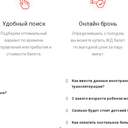
Удобный поиск
Онлайн бронь
Подберём оптимальный
Определившись с поездом,
вариант по времени
вы можете купить ЖД билет
тправления или прибытия и
по выгодной цене за пару
стоимости билета.
минут.
Как ввести данные иностран
транслитерации?
ные?
С какого возраста ребенок м
Сколько будет стоит детский 
для поездов дальнего сле
Как оплатить постельное бел
для пригородных поездов 