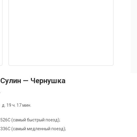
Сулин — Чернушка
.
. 19 ч. 17 мин.
де 526С (самый быстрый поезд);
де 336С (самый медленный поезд);