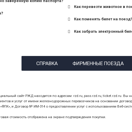
но заверенную копию паспорта?
Как перевезти животное в по
а?
Как поменять билет на поезд
Как забрать электронный бил
назвав кассиру 14-значны
СПРАВКА
ФИРМЕННЫЕ ПОЕЗДА
предъявив удостоверение
билет.
ный сайт РЖД находится по адресам: rzd.ru, pass.rzd.ru, ticket.rzd.ru. Вы н
нтов и услуг от имени железнодорожных перевозчиков на основании договора 
ПК», и Договор № ИМ-314 о предоставлении услуг с использованием Веб-сист
оговая стоимость отображена на экране подтверждения покупки.