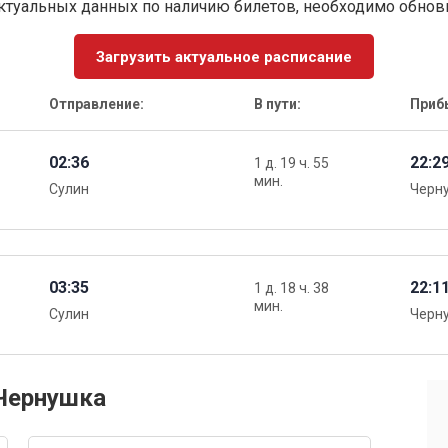
ктуальных данных по наличию билетов, необходимо обно
Загрузить актуальное расписание
Отправление:
В пути:
Приб
02:36
22:2
1 д. 19 ч. 55
мин.
Сулин
Черн
03:35
22:1
1 д. 18 ч. 38
мин.
Сулин
Черн
 Чернушка