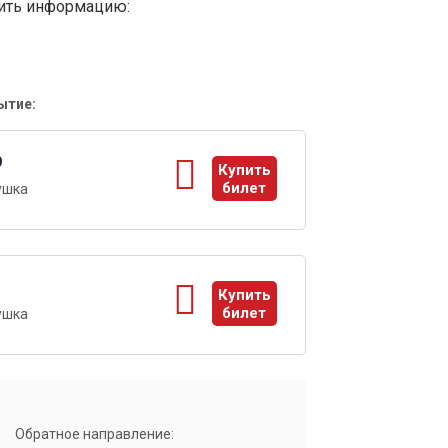
вить информацию:
ытие:
9
Купить
билет
ушка
ы
1
Купить
билет
ушка
ы
Обратное направление: