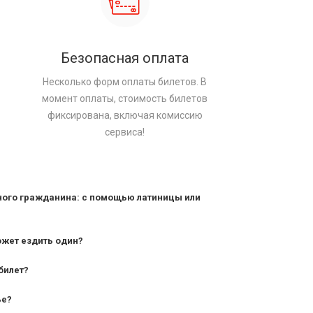
Безопасная оплата
Несколько форм оплаты билетов. В
момент оплаты, стоимость билетов
фиксирована, включая комиссию
сервиса!
ного гражданина: с помощью латиницы или
ожет ездить один?
билет?
дования — от 10 лет и старше;
ье?
— от 7 лет.