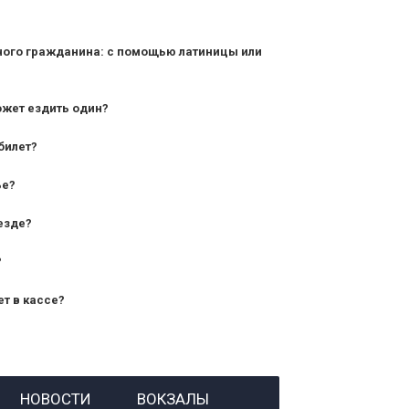
ного гражданина: с помощью латиницы или
ожет ездить один?
билет?
дования — от 10 лет и старше;
ье?
— от 7 лет.
езде?
?
ет в кассе?
й номер заказа;
НОВОСТИ
ВОКЗАЛЫ