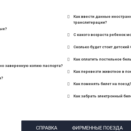
Как ввести данные иностран
транслитерации?
ные?
С какого возраста ребенок м
Сколько будет стоит детский 
для поездов дальнего сле
Как оплатить постельное бел
для пригородных поездов 
но заверенную копию паспорта?
Как перевезти животное в по
а?
Как поменять билет на поезд
Как забрать электронный бил
назвав кассиру 14-значны
СПРАВКА
ФИРМЕННЫЕ ПОЕЗДА