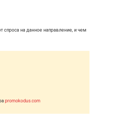
т спроса на данное направление, и чем
ера
promokodus.com