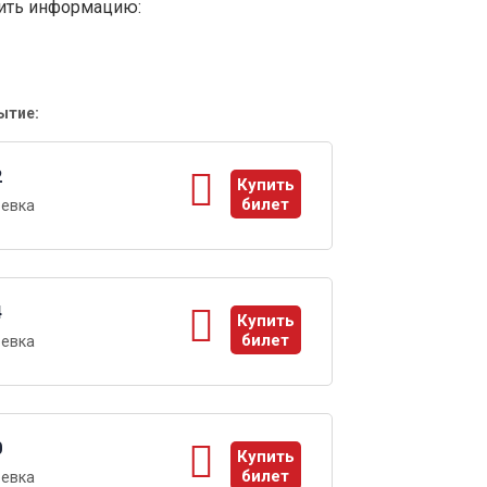
вить информацию:
ытие:
2
Купить
билет
ревка
ы
4
Купить
билет
ревка
ы
0
Купить
билет
ревка