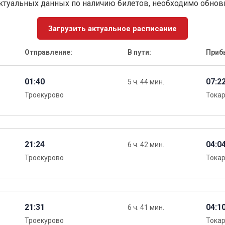
ктуальных данных по наличию билетов, необходимо обно
Загрузить актуальное расписание
Отправление:
В пути:
Приб
01:40
07:2
5 ч. 44 мин.
Троекурово
Тока
21:24
04:0
6 ч. 42 мин.
Троекурово
Тока
21:31
04:1
6 ч. 41 мин.
Троекурово
Тока